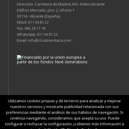
Dirección: Carretera de Madrid, Km. 4 Mercalicante
Edificio Mercado, piso 2, oficina 1
03114 - Alicante (España)
Móvil:
611 04 81 22
Fijo:
965 28 17 18
WhatsApp:
611 04 81 22
Email:
info@ctsalimentaria.com
Utilizamos cookies propias y de terceros para analizar y mejorar
nuestros servicios y mostrarle publicidad relacionada con sus
preferencias mediante el análisis de sus hábitos de navegación. Si
continúa navegando, consideramos que acepta su uso. Puede
|
|
|
|
Condiciones
Política de Privacidad
Cookies
Aviso Legal
configurar o rechazar la configuración, u obtener más información a
|
Accesibilidad
Mapa web