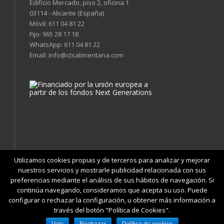
Edificio Mercado, piso 2, oficina 1
03114 - Alicante (España)
Móvil:
611 04 81 22
Fijo:
965 28 17 18
WhatsApp:
611 04 81 22
Email:
info@ctsalimentaria.com
Utilizamos cookies propias y de terceros para analizar y mejorar
nuestros servicios y mostrarle publicidad relacionada con sus
preferencias mediante el análisis de sus hábitos de navegación. Si
continúa navegando, consideramos que acepta su uso. Puede
|
|
|
|
Condiciones
Política de Privacidad
Cookies
Aviso Legal
configurar o rechazar la configuración, u obtener más información a
|
Accesibilidad
Mapa web
través del botón "Política de Cookies".
© Copyright
2026 CTSAlimentaria | Web desarrollada por
7Clicks