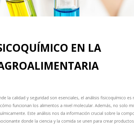
ISICOQUÍMICO EN LA
 AGROALIMENTARIA
onde la calidad y seguridad son esenciales, el análisis fisicoquímico 
cómo funcionan los alimentos a nivel molecular. Además, no solo mir
químicamente. Este análisis nos da información crucial sobre la compo
mocionante donde la ciencia y la comida se unen para crear productos 