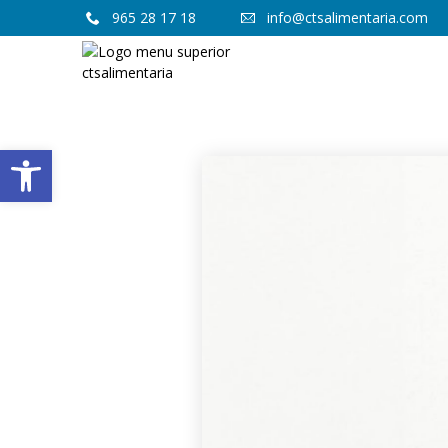
965 28 17 18
info@ctsalimentaria.com
Abrir barra de herramientas