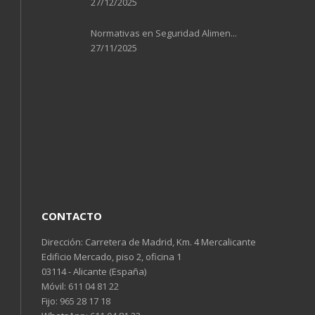
27/12/2025
Normativas en Seguridad Alimen...
27/11/2025
CONTACTO
Dirección: Carretera de Madrid, Km. 4 Mercalicante
Edificio Mercado, piso 2, oficina 1
03114 - Alicante (España)
Móvil:
611 04 81 22
Fijo:
965 28 17 18