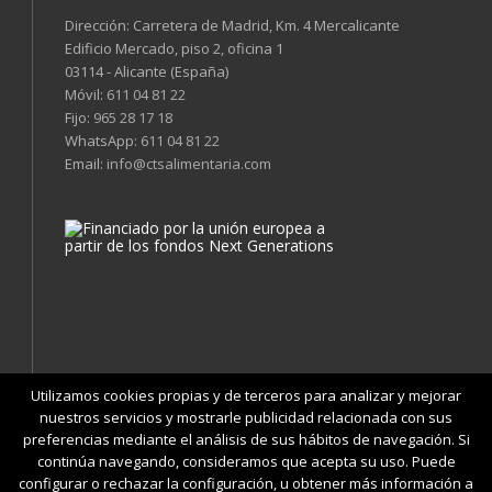
Dirección: Carretera de Madrid, Km. 4 Mercalicante
Edificio Mercado, piso 2, oficina 1
03114 - Alicante (España)
Móvil:
611 04 81 22
Fijo:
965 28 17 18
WhatsApp:
611 04 81 22
Email:
info@ctsalimentaria.com
Utilizamos cookies propias y de terceros para analizar y mejorar
nuestros servicios y mostrarle publicidad relacionada con sus
preferencias mediante el análisis de sus hábitos de navegación. Si
continúa navegando, consideramos que acepta su uso. Puede
|
|
|
|
Condiciones
Política de Privacidad
Cookies
Aviso Legal
configurar o rechazar la configuración, u obtener más información a